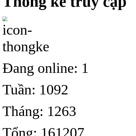
Thống kê truy cập
Đang online:
1
Tuần:
1092
Tháng:
1263
Tổng:
161207