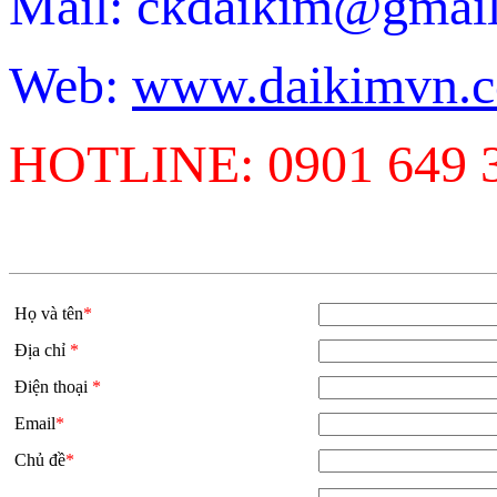
Mail: ckdaikim@gma
Web:
www.daikimvn.
HOTLINE: 0901 649 
Họ và tên
*
Địa chỉ
*
Điện thoại
*
Email
*
Chủ đề
*