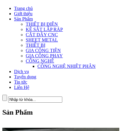
Trang chủ
Giới thiệu
Sản Phẩm
THIẾT BỊ ĐIỆN
KỆ SẮT LẮP RÁP
CẮT DÂY CNC
SHEET METAL
THIẾT BỊ
GIA CÔNG TIỆN
GIA CÔNG PHAY
CÔNG NGHỆ
CÔNG NGHỆ NHIỆT PHÂN
Dịch vụ
Tuyển dụng
Tin tức
Liên Hệ
Sản Phẩm