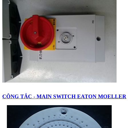
CÔNG TẮC - MAIN SWITCH EATON MOELLER